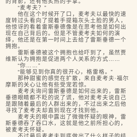
的背影，还有他炙热的手掌。
“麦考夫？”
他在这个时候开了口，麦考夫以最快的速
度转过头看向了提着手提箱灰头土脸的男人，
他惊讶的看着雷斯垂德像是在思考他是如何出
现在自己背后的。但是不管麦考夫如何的演
绎，他还是在第一时间上去给了雷斯垂德一个
拥抱。
雷斯垂德被这个拥抱也给吓到了，虽然贾
维斯认为拥抱是促进两个人关系的方式……
“你……”
“能够见到你真的很开心，格雷格。”
那种甜蜜的感觉在扩散，来自麦考夫·福尔
摩斯的关心让他有些受宠若惊。
麦考夫询问雷斯垂德是如何出来的，雷斯
垂德眼睛都不眨的说了谎，他对麦考夫说自己
是跟随着最后的人群出来的，不过出来之后他
寻找了麦考夫却直到现在才找到他。
麦考夫的眼中露出了微微怀疑的眼神，雷
斯垂德吞了吞口水，这就是他之前所担心的，
被麦考夫怀疑。
不过最后麦考夫到底做出了什么样子的结