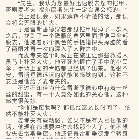
“先生，我认为您最好迅速脱去您的铠甲，
否则麦考夫·福尔摩斯先生一定会误会您的。”
岂止是误会，如果解释不清楚的话，那误
会将会无限的扩大。
于是雷斯垂德穿着那身铠甲甩掉了一群人
之后，找到了一个隐蔽的角落里面把铠甲全部
脱去，他提着那个黑色的手提箱探头探脑的看
了两眼才再一次的混入了人群之中。
而麦考夫这个时候正在施压让那些救援人
员马上扑灭大火，他死死地握住了手中的小黑
伞，手背上面的青筋都已经爆了出来。他很不
安，雷斯垂德远远的就能够感觉的到，这种不
安还是他给予麦考夫的。
不过不知道为什么雷斯垂德心中有着一丝
丝的甜蜜，有一个人竟然如此的关心他，这种
感觉很美妙。
“你们是废物吗？都已经这么长时间了，依
然不能扑灭大火。”
麦考夫有些动怒，如果不是有人拦住他的
话，他现在都想要冲进去找那个人了，他不想
要失去雷斯垂德，他还记得雷斯垂德那个转身