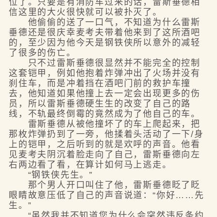
位了。只要是有消防车过来的话，雷斯垂德相
信这里的大火很快就可以被扑灭了。
他偷偷的送了一口气，不知道为什么雷斯
垂德还是很庆幸麦考夫带着他来到了这所酒吧
的，至少因为他今天是钢铁侠所以意外的减轻
了很多的伤亡。
只不过雷斯垂德很显然并不能完全的控制
这套铠甲，例如他抱着炸弹冲出了火场并没有
刹住车，而是冲着挡在酒吧门前的救护车撞
去，他知道如果他撞上去一定会出现更多的伤
员，所以雷斯垂德硬生生的改变了自己的路
线，不轨最终倒霉的竟然成为了他自己的车。
雷斯垂德从被他撞坏了的车上爬起来，把
那枚炸弹扔到了一旁，他揉着头活动了一下/身
上的铠甲，之后听到的就是欢呼的声音。他看
见麦考夫阴沉着脸走向了自己，雷斯垂德向左
右两边看了看，在算计如何马上逃走。
“钢铁侠先生。”
那个男人开口叫住了他，雷斯垂德眨了眨
眼睛故意压低了自己的声音说道：“你好……先
生。”
“虽然我并不知道您为什么会突然违反条约