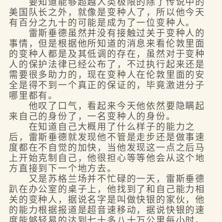
要知道能够超越人类极限的除了传说中的
美国队长之外，就像是变种人了，所以他今天
有百分之九十的可能是成为了一位变种人。
雷斯垂德虽然并没有接触过关于变种人的
事情，但是根据他所知道的消息来看伦敦里面
的变种人都是及其低调的存在，虽然对于变种
人的保护法律已经公布了，不过执行起来还是
需要很多助力的，现在变种人在伦敦里面的安
全是得不到一个真正的保证的，毕竟激进分子
哪里都有。
他叹了口气，看起来今天他依然要隐瞒起
来自己的身份了，一名变种人的身份。
在知道自己大概用了什么样子的能力之
后，雷斯垂德就发现他不管是走步还是做事速
度都在不自觉的加快，当他发现这一点之后马
上开始克制自己，他很担心等等他会从这个地
方直接到下一个地方去。
又是苏格兰场并不忙碌的一天，雷斯垂德
趴在办公室的桌子上，他找到了和自己能力相
关的变种人，据说名字是叫做快银的家伙，他
的能力根据报道是超音速移动，据说快银的速
度能够轻易的达到七十多八十万公里每小时。