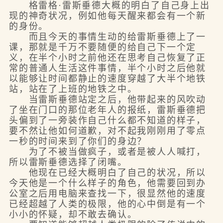
格雷格·雷斯垂德大概的明白了自己身上出
现的神奇状况，例如他每天醒来都会有一个新
的身份。
而且今天的事情生动的给雷斯垂德上了一
课，那就是千万不要随便的给自己下一个定
义，在半个小时之前他还在思考自己恢复了正
常的普通人生活这件事情，半个小时之后他就
以能够让时间都静止的速度穿越了大半个地铁
站，站在了上班的地铁之中。
当雷斯垂德站定之后，他带起来的风吹动
了坐在门口的那位老年人的报纸，雷斯垂德把
头偏到了一旁装作自己什么都不知道的样子，
要不然让他如何道歉，对不起我刚刚用了零点
一秒的时间来到了你们的身边？
为了不被当做疯子，或者是被人人喊打，
所以雷斯垂德选择了闭嘴。
他现在已经大概明白了自己的状况，所以
今天他是一个什么样子的角色，他需要回到办
公室之后用电脑来查找一下，很显然他的速度
已经超越了人类的极限，他的心中倒是有一个
小小的怀疑，却不敢去确认。