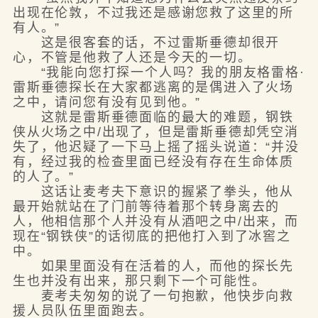
出现在伦敦，不过我还是感谢您救了这里的所
有人。”
这是很客套的话，不过雷斯垂德却很开
心，不管是他救了人还是今天的一切。
“我能向您打探一个人吗？我的朋友格雷格·
雷斯垂德探长在大家都逃离的是偶进入了火场
之中，请问您有没有见到他。”
这就是雷斯垂德面临的最大的难题，钢铁
侠从火场之中/出现了，但是雷斯垂德却凭空消
失了，他迟疑了一下马上摇了摇头说道：“并没
有，经过我的检查里面已经没有存在生命体质
的人了。”
这话让麦考夫下意识的握紧了拳头，他从
最开始就站在了门前等待着那个转身离去的
人，他相信那个人并没有从酒吧之中/出来，而
现在“钢铁侠”的话彻底的把他打入到了冰窖之
中。
如果里面没有在活着的人，而他的探长先
生也并没有出来，那只剩下一个可能性。
麦考夫匆匆的说了一句抱歉，他快步向救
援人员队伍里面跑去。