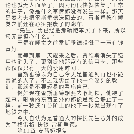
论也就无人而至了，因为他很快就恢复了正常
的样子，像是什么事情都没有发生一样。那天
是麦考夫把雷斯垂德送回去的，雷斯垂德在睡
觉之前还在心疼报废了的跑车。
“先生，我已经把那辆跑车买了下来，所以
您无需担心什么。”
于是在睡觉之前雷斯垂德感慨了一声有钱
真好。
而等到第二天醒来之后，贾维斯消失了铠
甲也消失了，更别提他那富有的信用卡，那些
都仅仅只有一天的使用时间。
雷斯垂德以为自己今天是普通到再也不能
普通的人了，不过现实给了他一个深刻的教
训，那就是不要轻易的看扁自己。
例如现在雷斯垂德想要去敢地铁，他跑了
起来，眼前的东西意外的都像是完全静止了一
样，前一秒还在台阶上的他下一秒就出现在了
地铁之中。
今天自认为是普通人的探长先生意外的成
为了格雷格·快银·雷斯垂德。
第11章 安茜娅报复