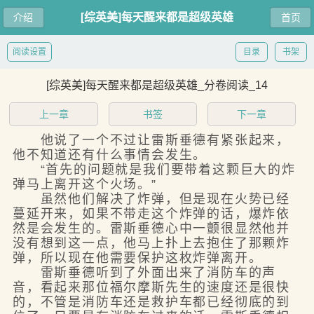
[综英美]每天醒来都是超级英雄
介绍
首页
阅读设置
目录
书架
[综英美]每天醒来都是超级英雄_分卷阅读_14
上一章
书签
下一章
他说了一个不过让雷斯垂德有紧张起来，
他不知道还有什么事情会发生。
“首先的问题就是我们要带着这颗巨大的炸
弹马上离开这个火场。”
虽然他们解决了炸弹，但是现在火势已经
蔓延开来，如果不带走这个炸弹的话，爆炸依
然是会发生的。雷斯垂德心中一颤很显然他并
没有想到这一点，他马上扑上去抱住了那颗炸
弹，所以现在他需要保护这枚炸弹离开。
雷斯垂德听到了外面出来了消防车的声
音，看起来那位福尔摩斯先生的速度还是很快
的，不管是消防车还是救护车都已经彻底的到