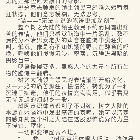
见的是那些遮天蔽日的身影。
部分意志脆弱的领主领民已经陷入短暂疯
狂状态，他们意志模糊，无法思考。
“嗡——”无法言说的呓语更加深刻了。
整个树之大陆的领主领民不约而同露出痛
苦的表情，他们只感觉脑海中一片混乱，数不
清的分不清男女老少的声音在脑海中疯狂尖
叫，低沉，像是有不知饥饿的野兽在肆意的呼
唤，呼唤他们慢慢沉浸，堕落，沉睡进黑暗的
阴影当中。
呓语慢慢变多，蛊惑人心的力量在所有生
物的脑海中翻腾。
树之大陆领主领民的表情渐渐开始变化，
从一开始的痛苦癫狂，慢慢的，转变为了一种
沉迷于痴迷，他们的表情充满满足，似乎看见
无忧无虑的幻想乡一般。
树网意识体意识到了不对劲，树之大陆的
本源在她脑海中发出痛苦的哀鸣，她可以清楚
的感知到整个树之大陆在这股恐怖诡异的力量
下侵蚀、腐化。
一切都变得脆弱不堪。
“……救……”树网意识体瞪大眼睛，动作缓