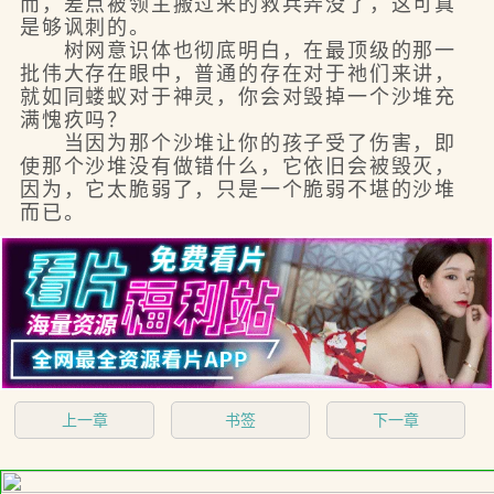
而，差点被领主搬过来的救兵弄没了，这可真
是够讽刺的。
树网意识体也彻底明白，在最顶级的那一
批伟大存在眼中，普通的存在对于祂们来讲，
就如同蝼蚁对于神灵，你会对毁掉一个沙堆充
满愧疚吗？
当因为那个沙堆让你的孩子受了伤害，即
使那个沙堆没有做错什么，它依旧会被毁灭，
因为，它太脆弱了，只是一个脆弱不堪的沙堆
而已。
上一章
书签
下一章