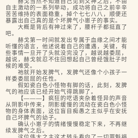
赫戈当然不知道自己见到父神之后，不由
自主激动的一系列举动，成功将自己之前辛辛
苦苦维持的表面稳重，掉个七七八八，顺便还
暴露出自己真的是个坏脾气小崽子的事实。
大概是背后有神过来了，腰杆子都挺直了
吧。
赫戈第一时间就发出专属于血缘之间才能
听懂的语言，他述说着自己的遭遇，关键，有
些事情一旦开了头就没完没了，越说越委屈，
越说，赫戈就忍不住回想起自己曾经饿肚子时
候的难受。
祂就开始发脾气，发脾气还像个小孩子一
样委委屈屈的任性。
假如瓷白色小怪物有脚的话，此刻，发脾
气的祂应该已经开始气得跳脚了。
【———】疯狂的呓语夹杂着怪异的声音
从阴影中传来，阴影缓慢的流动在瓷白色小怪
物的身体表面，这位盲目痴愚之主似乎在安抚
自己坏脾气的幼子。
确认小崽子的情绪慢慢稳定下来，不再继
续发脾气之后。
这位伟大之主这才转头看向了一切罪魁祸