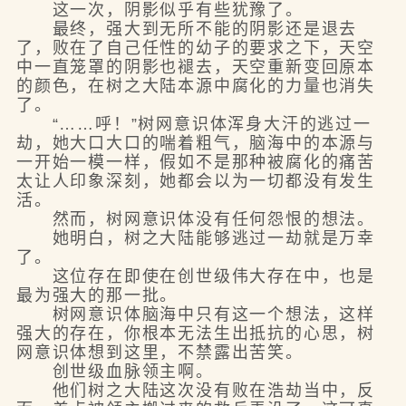
这一次，阴影似乎有些犹豫了。
最终，强大到无所不能的阴影还是退去
了，败在了自己任性的幼子的要求之下，天空
中一直笼罩的阴影也褪去，天空重新变回原本
的颜色，在树之大陆本源中腐化的力量也消失
了。
“……呼！”树网意识体浑身大汗的逃过一
劫，她大口大口的喘着粗气，脑海中的本源与
一开始一模一样，假如不是那种被腐化的痛苦
太让人印象深刻，她都会以为一切都没有发生
活。
然而，树网意识体没有任何怨恨的想法。
她明白，树之大陆能够逃过一劫就是万幸
了。
这位存在即使在创世级伟大存在中，也是
最为强大的那一批。
树网意识体脑海中只有这一个想法，这样
强大的存在，你根本无法生出抵抗的心思，树
网意识体想到这里，不禁露出苦笑。
创世级血脉领主啊。
他们树之大陆这次没有败在浩劫当中，反