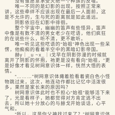
没有谁愿意承受灭绝一个种族的反噬。
唯一不同的是幻影的出现，按照正常来
讲，这些牵绊不应该出现在最后一人面前，这
是不允许的，生与死的距离就是如此遥远。
阴影依旧在幻影中徘徊。
整个宇宙中，幽幽的笛声有些怪异，笛声
中像是有数不清的男女老少在呓语，他们疯狂
的在说些什么，听不清，更不敢听。
唯一听见这些呓语的“始祖”神色出现一些呆
愣，他痴痴的看着半空中的黑暗幻影帝国。
赫y｜_u ~x_｜i戈早在阴影弥漫的时候就
离开了阴影的怀抱，祂更是没有看向“始祖，”更
是好像才看见树网意识体一样，恍然大悟的表
情。
“………”树网意识体瘫着脸看着瓷白色小怪
物跳过来，这次，祂连动作都比记忆中活泼很
多，果然是家长来的原因吗？
树网意识体此时也不担心“始祖”能够活下来
了，光是看样子，她都觉得对方肯定逃不出
去，所以她十分放心的与赫戈开始谈话，心平
气和。
“所以，这是你父神找过来了？”树网意识体