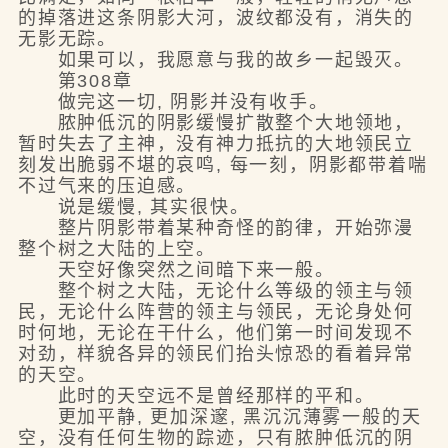
的掉落进这条阴影大河，波纹都没有，消失的
无影无踪。
如果可以，我愿意与我的故乡一起毁灭。
第308章
做完这一切, 阴影并没有收手。
脓肿低沉的阴影缓慢扩散整个大地领地，
暂时失去了主神，没有神力抵抗的大地领民立
刻发出脆弱不堪的哀鸣, 每一刻，阴影都带着喘
不过气来的压迫感。
说是缓慢, 其实很快。
整片阴影带着某种奇怪的韵律，开始弥漫
整个树之大陆的上空。
天空好像突然之间暗下来一般。
整个树之大陆，无论什么等级的领主与领
民，无论什么阵营的领主与领民，无论身处何
时何地，无论在干什么，他们第一时间发现不
对劲，样貌各异的领民们抬头惊恐的看着异常
的天空。
此时的天空远不是曾经那样的平和。
更加平静, 更加深邃, 黑沉沉薄雾一般的天
空，没有任何生物的踪迹，只有脓肿低沉的阴