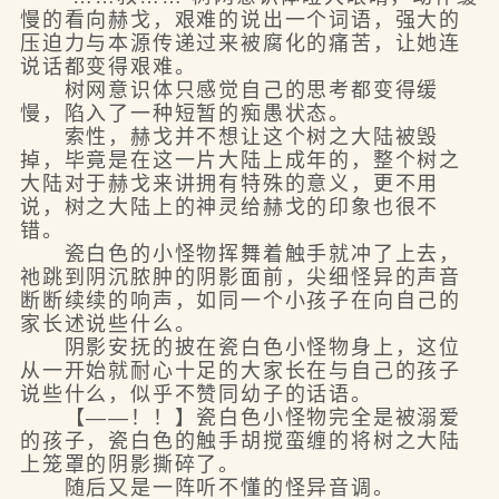
慢的看向赫戈，艰难的说出一个词语，强大的
压迫力与本源传递过来被腐化的痛苦，让她连
说话都变得艰难。
树网意识体只感觉自己的思考都变得缓
慢，陷入了一种短暂的痴愚状态。
索性，赫戈并不想让这个树之大陆被毁
掉，毕竟是在这一片大陆上成年的，整个树之
大陆对于赫戈来讲拥有特殊的意义，更不用
说，树之大陆上的神灵给赫戈的印象也很不
错。
瓷白色的小怪物挥舞着触手就冲了上去，
祂跳到阴沉脓肿的阴影面前，尖细怪异的声音
断断续续的响声，如同一个小孩子在向自己的
家长述说些什么。
阴影安抚的披在瓷白色小怪物身上，这位
从一开始就耐心十足的大家长在与自己的孩子
说些什么，似乎不赞同幼子的话语。
【——！！】瓷白色小怪物完全是被溺爱
的孩子，瓷白色的触手胡搅蛮缠的将树之大陆
上笼罩的阴影撕碎了。
随后又是一阵听不懂的怪异音调。