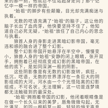
来的那一刻，他就忍不住站起身走向了那个记
忆中一模一样的帝国。
“始祖”的脚步有些颠簸，目光却充满痴迷与
执着。
无数的呓语充满了“始祖”的脑子，这让他的
脑子长出了血肉芽，他快要坚持不住了，他知
道自己必死无疑，“始祖”放任了自己内心的思念
与执着。
狼首人身的身影走进黑暗幻影帝国，毫无
违和感的融合进了整个幻影。
整个幻影帝国开始悬浮在半空中，慢慢变
小，狼兽人身的“始祖”安静的闭上眼睛，张开双
手，拥抱着已经彻底变成幻影的黑暗帝国，在
他的底下，是如同深渊一般的阴影。
这些阴影像是有无数的幻影旋转，疯狂，
低沉，呓语，无数的世界漂浮在一条巨大的阴
影组成的大河，河水由一个个光怪陆离的幻影
组成，不可名状，无法理解，这一切是连梦境
都无法触碰到的最深处。
“始祖”拥抱着帝国的幻影，他闭着眼睛像是
在做一个长久以来的美梦，唇角微微勾起，无
比满足，如同一根稻草一般，轻轻的悄无声息