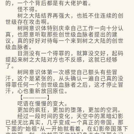
的，一个个背后都是有大佬护着。
怪不得。
树之大陆结界再强大，也抵不住连续的创
世级存在攻击啊。
树网意识体特别庆幸自己工作一向十分认
真，也愿意听取那些创世级血脉者提出的建
议，真的好好对待每一个来到树之大陆的创世
级血脉者。
目测没有一个得罪的，就算没交好，起码
提起来树之大陆对方也不反感，这就已经够
了。
树网意识体第一次感觉自己额头有些冒
汗，这个是紧张的，从头确认一遍自己真的没
得罪任何一个创世级血脉者之后，这才停止冒
汗，心也重新放回原位。
【————】
呓语在慢慢的变大。
更加的疯狂，更加的堕落，更加的空洞。
经过一段时间的变化，天空中的黑暗幻影
已经无比真实，几乎变成一个真正的帝国，那
下面的“始祖”从一开始就看着，在幻影帝国落下