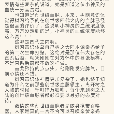
表情有些复杂的说道，她是知道这位小神灵的
血统十分高贵啦。
也知道是创世级血脉，本来，树网意识体
觉得树网给予的在创世级四代之内的血脉已经
是很高的评价了，这说明小神灵的血统浓度很
高，万万没想到的是，小神灵的血统浓度能够
这么高！！！
这哪是四代之内啊。
树网意识体拿自己树之大陆本源亲妈给予
的第二次生命打赌，这绝对是那位伟大存在的
直系后裔，就凭刚刚在对方怀中的嚣张模样，
不是直系后裔都不敢这样做。
赫戈矜持的点点头，他刚刚发完脾气，目
前心情还不错。
树网意识体神情更加复杂了，她也终于知
道为什么之前那些创世级血脉领主，离开树之
大陆的时候，千叮咛万嘱咐，每个来到树之大
陆的创世级血脉者都必须要以最好的态度对
待。
敢情这些创世级血脉者是随身携带召唤
器，人家是真的一言不合可以召唤亲爹亲妈