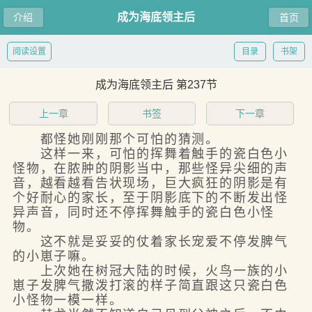
成为海底领主后
介绍
首页
阅读设置
目录
书架
成为海底领主后 第237节
上一章
书签
下一章
都怪她刚刚那个可怕的猜测。
这样一来，可怕的挥舞着触手的瓷白色小
怪物，在脓肿的阴影当中，那些怪异尖细的声
音，越看越看告状现场，巨大疯狂的阴影是有
个好耐心的家长，至于阴影底下的不断发出怪
异声音，同时还不停挥舞触手的瓷白色小怪
物。
这不就是妥妥的仗着家长宠爱不停发脾气
的小崽子嘛。
上次她在树冠大陆的时候，火鸟一族的小
崽子发脾气撒泼打滚的样子简直跟这只瓷白色
小怪物一模一样。