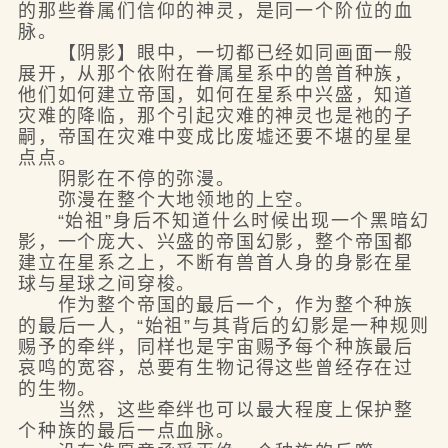
的那些眷属们信仰的神灵，是同一个阶位的血
脉。
【阴影】眼中，一切都已经如同画面一般
展开，从那个依附在眷属星系中的兽首种族，
他们如何建立帝国，如何在星系中兴盛，知道
灾难的降临，那个引起灾难的神灵也是祂的子
嗣，帝国在灾难中变成比废墟还要不堪的星星
点点。
阴影在不停的弥漫。
弥漫在整个大地领地的上空。
“始祖”身后不知道什么时候出现一个黑暗幻
影，一个庞大、兴盛的帝国幻影，整个帝国都
建立在星系之上，不断有兽首人身的身影在星
球与星球之间穿梭。
作为整个帝国的最后一个，作为整个种族
的最后一人，“始祖”与其背后的幻影是一种规则
赐予的牵绊，同样也是宇宙赐予每个种族最后
哀鸣的宽容，总要有生物记得这些曾经存在过
的生物。
当然，这些牵绊也可以最大程度上保护整
个种族的最后一点血脉。