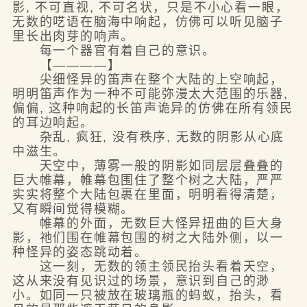
影, 不可直视, 不可名状，只是不小心看一眼，
无数的呓语在脑海中响起，仿佛可以听见脑子
里长出肉芽的响声。
每一个器官有着自己的意识。
【————】
尖细怪异的笛声在整个大陆的上空响起，
明明笛声作为一种不可能弥漫太大范围的乐器,
偏偏, 这种响起的长笛声诡异的仿佛在所有领民
的耳边响起。
杂乱, 疯狂, 没有秩序, 无数的阴影从心底
中滋生。
天空中，薄雾一般的阴影如同层层叠叠的
巨大帷幕，帷幕包围住了整个树之大陆，严严
实实将整个大陆包裹在里面，明明看得清楚，
又有瞬间觉得模糊。
帷幕的外面，无数巨大怪异扭曲的巨大身
影，祂们围在帷幕包围的树之大陆外侧，以一
种怪异的姿态跳动着。
这一刻，无数的领主领民抬头看着天空，
这从来没有见识过的场景，意识到自己的渺
小。如同一只被放在玻璃瓶的蚂蚁，抬头，看